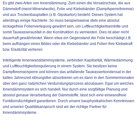
Es gibt zwei Arten von Innendämmung. Zum einen die Vorsatzschale, die aus
Dämmstoff (meist Mineralwolle), Folie und Klebebänder (Dampfsperre/bremse)
und aus Trockenbauplatten (z.B. Gipskarton) besteht. Dieses System hat
allerdings einige Nachteile. So muss beispielsweise stets eine absolut
leckagefreie Folienverlegung gewährt sein, um Luftfeuchtigkeitseintritte und
somit Tauwasserausfall in der Konstruktion zu vermeiden. Dies ist aber nicht
dauerhaft gewährleistet. Wenn etwa ein Gegenstand die Folie beschädigt z.B.
beim aufhängen eines Bildes oder die Klebebänder und Folien Ihre Klebekraft
bzw. Elastizität verlieren.
Intelligente Innenwanddämmsysteme, verbinden Kapillarität, Wärmedämmung
und Luftfeuchtigkeitsregulierung in einem System. Sie besitzen keine
Dampfbremse/sperre und können das anfallende Tauwasserkondensat in der
kalten Jahreszeit störungsfrei absorbieren um es dann in den Sommermonaten
über den ganz natürlichen Verdunstungsprozess abzubauen. Egal um welches
Innendämmsystem es sich handelt. Nur durch eine sorgfältige Planung und
absolut genaue Verarbeitung der Dämmstoffe, lässt sich eine einwandfreie
Funktionstüchtigkeit garantieren. Durch unsere bauphysikalischen Kenntnissen
und unseren Qualitätsanspruch sind wir der richtige Partner für
Innendämmsysteme.