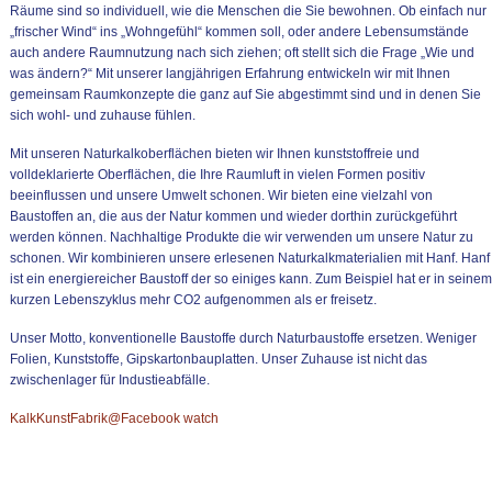
Räume sind so individuell, wie die Menschen die Sie bewohnen. Ob einfach nur
„frischer Wind“ ins „Wohngefühl“ kommen soll, oder andere Lebensumstände
auch andere Raumnutzung nach sich ziehen; oft stellt sich die Frage „Wie und
was ändern?“ Mit unserer langjährigen Erfahrung entwickeln wir mit Ihnen
gemeinsam Raumkonzepte die ganz auf Sie abgestimmt sind und in denen Sie
sich wohl- und zuhause fühlen.
Mit unseren Naturkalkoberflächen bieten wir Ihnen kunststoffreie und
volldeklarierte Oberflächen, die Ihre Raumluft in vielen Formen positiv
beeinflussen und unsere Umwelt schonen. Wir bieten eine vielzahl von
Baustoffen an, die aus der Natur kommen und wieder dorthin zurückgeführt
werden können.
Nachhaltige Produkte die wir verwenden um unsere Natur zu
schonen. Wir kombinieren unsere erlesenen Naturkalkmaterialien mit Hanf. Hanf
ist ein energiereicher Baustoff der so einiges kann. Zum Beispiel hat er in seinem
kurzen Lebenszyklus mehr CO2 aufgenommen als er freisetz.
Unser Motto, konventionelle Baustoffe durch Naturbaustoffe ersetzen. Weniger
Folien, Kunststoffe, Gipskartonbauplatten. Unser Zuhause ist nicht das
zwischenlager für Industieabfälle.
KalkKunstFabrik@Facebook watch